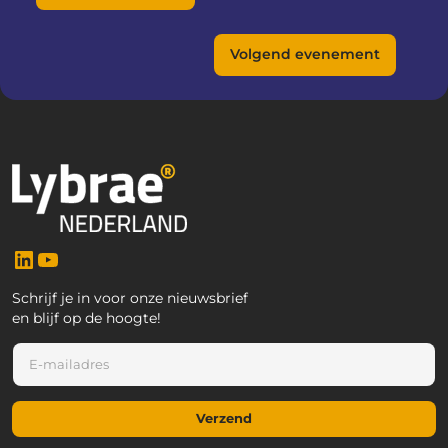
Volgend evenement
LinkedIn
YouTube
Schrijf je in voor onze nieuwsbrief
en blijf op de hoogte!
E
-
m
a
Verzend
i
l