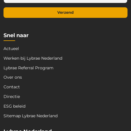
m
a
Verzend
i
l
*
Snel naar
Actueel
Werken bij Lybrae Nederland
Lybrae Referral Program
Over ons
Contact
Directie
ESG beleid
Sitemap Lybrae Nederland