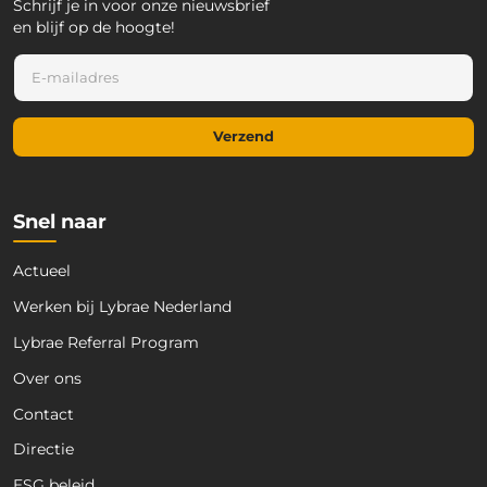
Schrijf je in voor onze nieuwsbrief
en blijf op de hoogte!
E
-
m
a
Verzend
i
l
*
Snel naar
Actueel
Werken bij Lybrae Nederland
Lybrae Referral Program
Over ons
Contact
Directie
ESG beleid