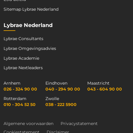
Sitemap Lybrae Nederland
Lybrae Nederland
Lybrae Consultants
Lybrae Omgevingsadvies
Lybrae Academie
Lybrae Nextleaders
Arnhem
Eindhoven
Maastricht
026 - 324 90 00
040 - 294 90 00
043 - 604 90 00
Rotterdam
Zwolle
010 - 304 52 50
038 - 222 5900
Algemene voorwaarden
Privacystatement
Cookiestatement
Disclaimer