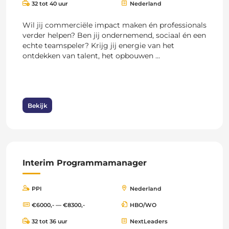
32 tot 40 uur
Nederland
Wil jij commerciële impact maken én professionals
verder helpen? Ben jij ondernemend, sociaal én een
echte teamspeler? Krijg jij energie van het
ontdekken van talent, het opbouwen ...
Bekijk
Interim Programmamanager
PPI
Nederland
€6000,- — €8300,-
HBO/WO
32 tot 36 uur
NextLeaders