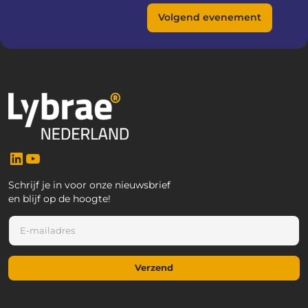
Volgend evenement
LinkedIn
YouTube
Schrijf je in voor onze nieuwsbrief
en blijf op de hoogte!
E
-
m
a
Verzend
i
l
*