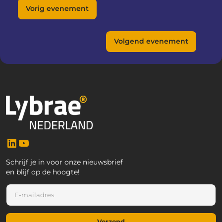
Vorig evenement
Volgend evenement
LinkedIn
YouTube
Schrijf je in voor onze nieuwsbrief
en blijf op de hoogte!
E
-
m
a
Verzend